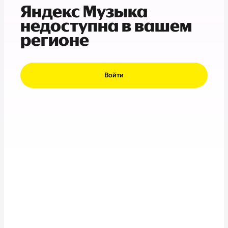
Яндекс Музыка
недоступна в вашем
регионе
Войти