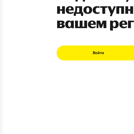
недоступн
вашем ре
Войти