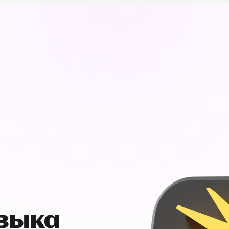
узыка