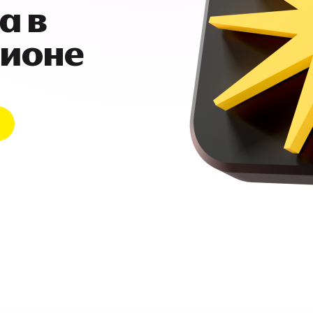
а в
гионе