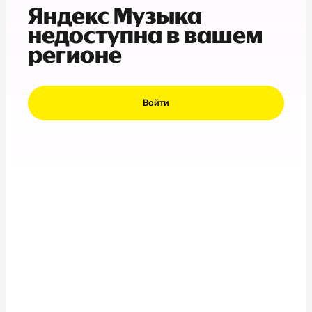
Яндекс Музыка
недоступна в вашем
регионе
Войти