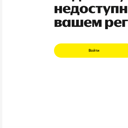
недоступн
вашем ре
Войти