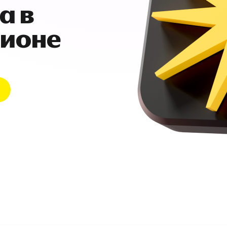
а в
гионе