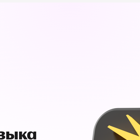
узыка