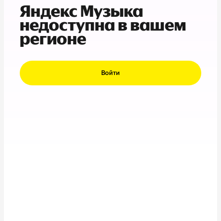
Яндекс Музыка
недоступна в вашем
регионе
Войти