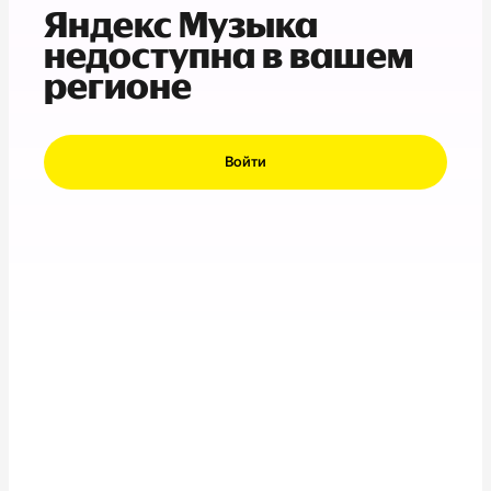
Яндекс Музыка
недоступна в вашем
регионе
Войти