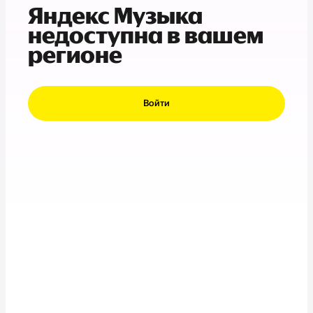
Яндекс Музыка
недоступна в вашем
регионе
Войти