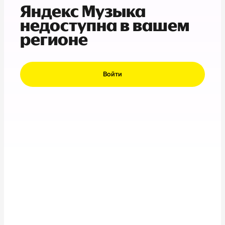
Яндекс Музыка
недоступна в вашем
регионе
Войти