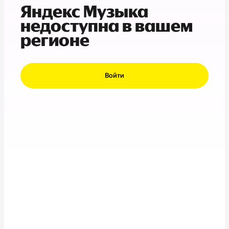
Яндекс Музыка
недоступна в вашем
регионе
Войти