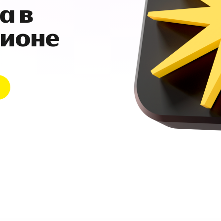
а в
гионе