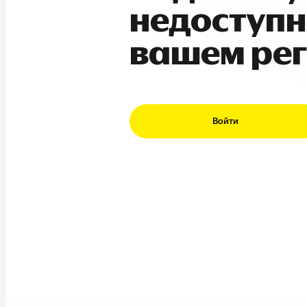
недоступн
вашем ре
Войти