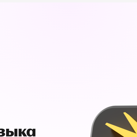
узыка