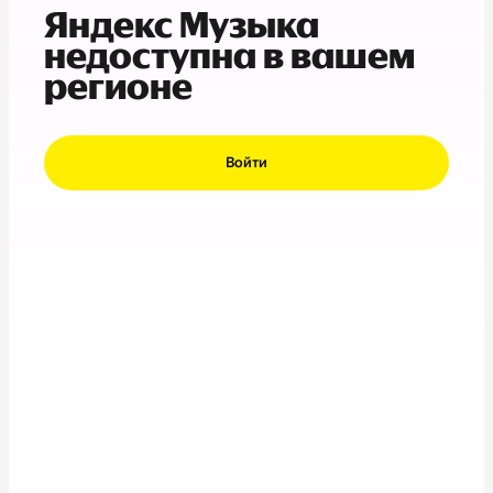
Яндекс Музыка
недоступна в вашем
регионе
Войти