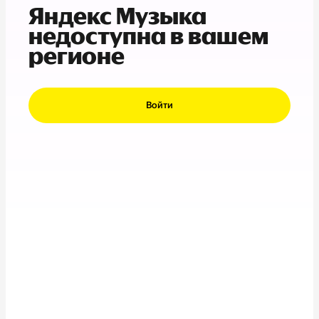
Яндекс Музыка
недоступна в вашем
регионе
Войти