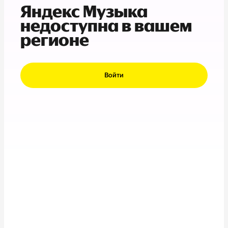
Яндекс Музыка
недоступна в вашем
регионе
Войти