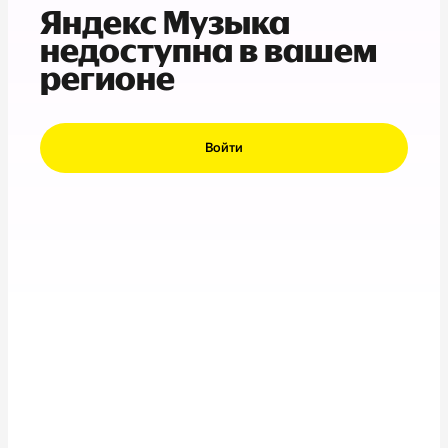
Яндекс Музыка
недоступна в вашем
регионе
Войти