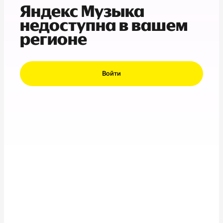
Яндекс Музыка
недоступна в вашем
регионе
Войти