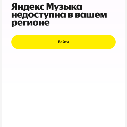
Яндекс Музыка
недоступна в вашем
регионе
Войти