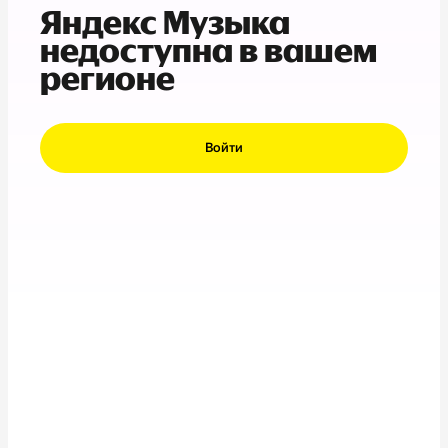
Яндекс Музыка
недоступна в вашем
регионе
Войти