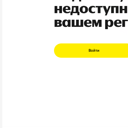
недоступн
вашем ре
Войти