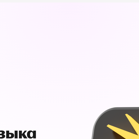
узыка