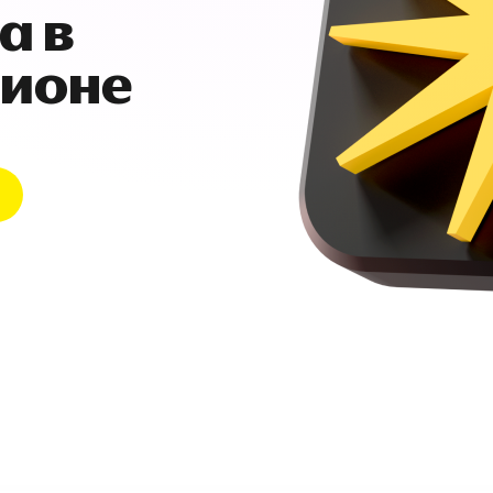
а в
гионе