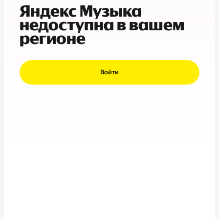
Яндекс Музыка
недоступна в вашем
регионе
Войти