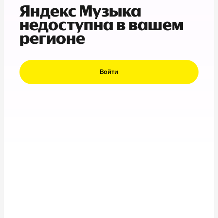
Яндекс Музыка
недоступна в вашем
регионе
Войти