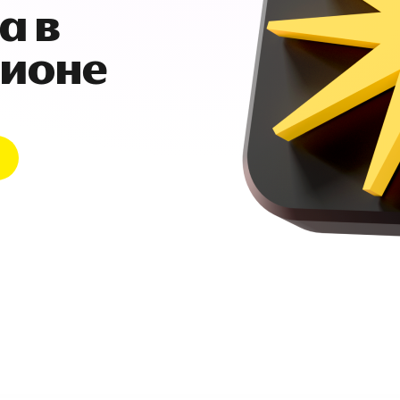
а в
гионе