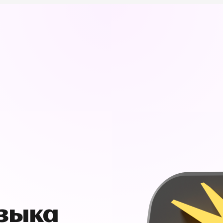
узыка