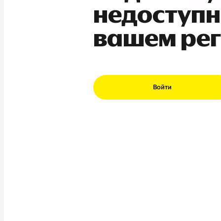
недоступн
вашем ре
Войти