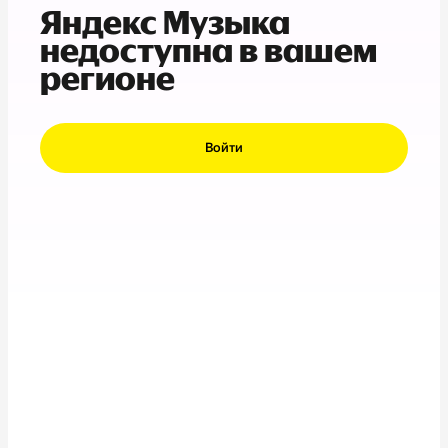
Яндекс Музыка
недоступна в вашем
регионе
Войти