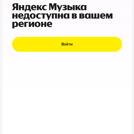
Яндекс Музыка
недоступна в вашем
регионе
Войти