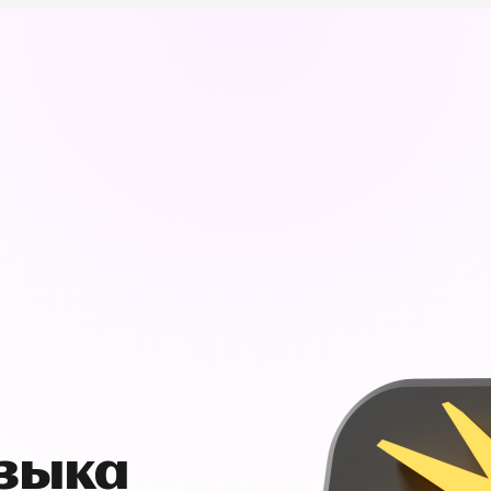
узыка