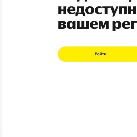
недоступн
вашем ре
Войти