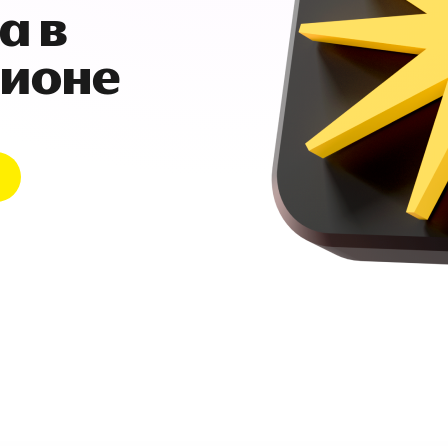
а в
гионе