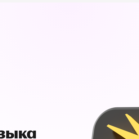
узыка