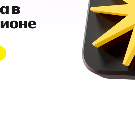
а в
гионе