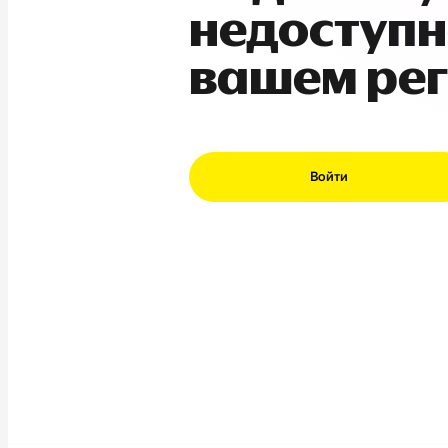
недоступн
вашем ре
Войти