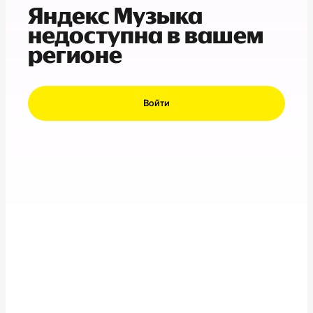
Яндекс Музыка
недоступна в вашем
регионе
Войти