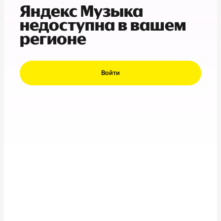
Яндекс Музыка
недоступна в вашем
регионе
Войти