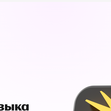
узыка