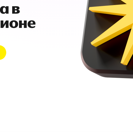
а в
гионе