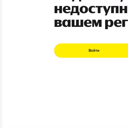
недоступн
вашем ре
Войти