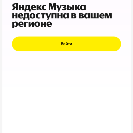
Яндекс Музыка
недоступна в вашем
регионе
Войти