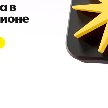
а в
гионе