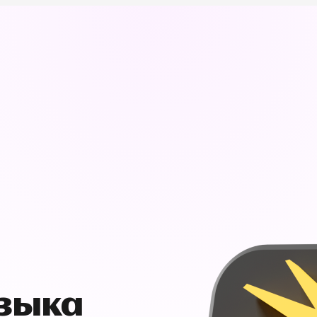
узыка