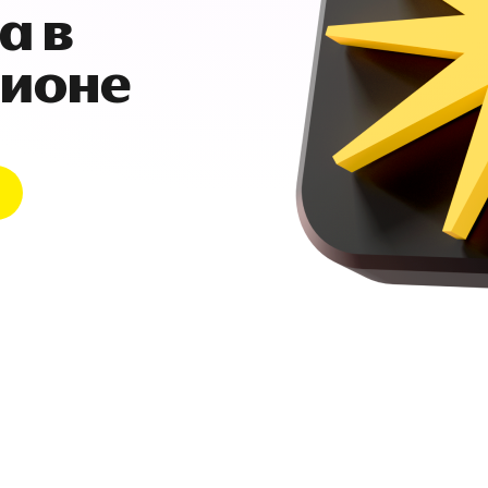
а в
гионе