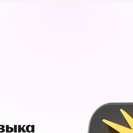
узыка