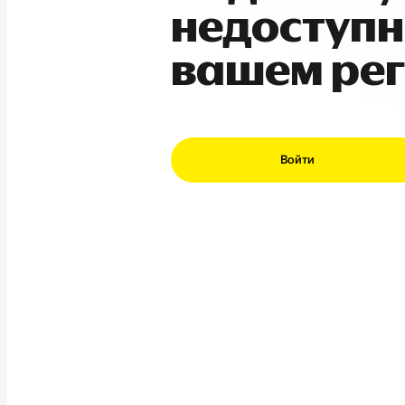
недоступн
вашем ре
Войти