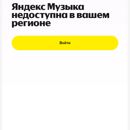
Яндекс Музыка
недоступна в вашем
регионе
Войти