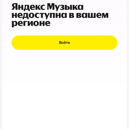
Яндекс Музыка
недоступна в вашем
регионе
Войти