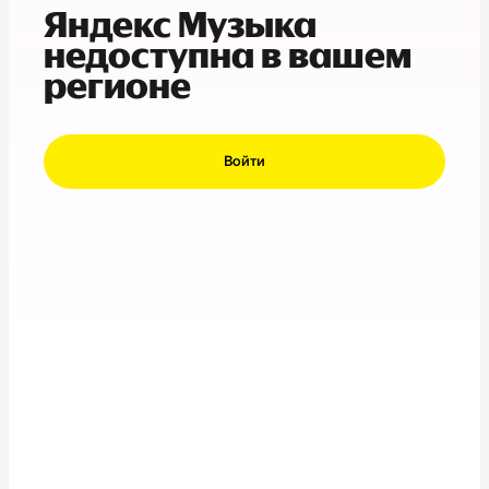
Яндекс Музыка
недоступна в вашем
регионе
Войти