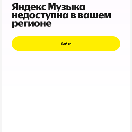
Яндекс Музыка
недоступна в вашем
регионе
Войти