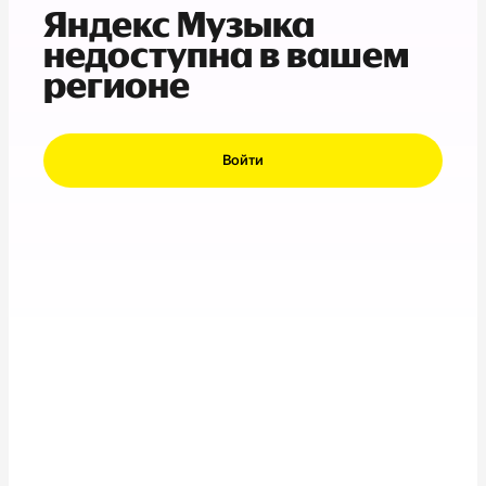
Яндекс Музыка
недоступна в вашем
регионе
Войти