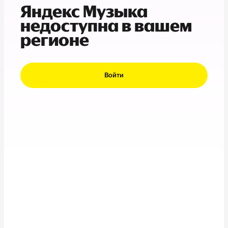
Яндекс Музыка
недоступна в вашем
регионе
Войти