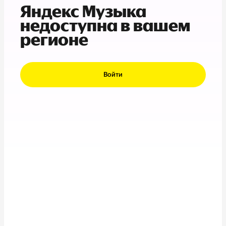
Яндекс Музыка
недоступна в вашем
регионе
Войти