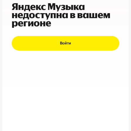
Яндекс Музыка
недоступна в вашем
регионе
Войти