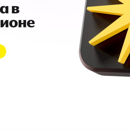
а в
гионе