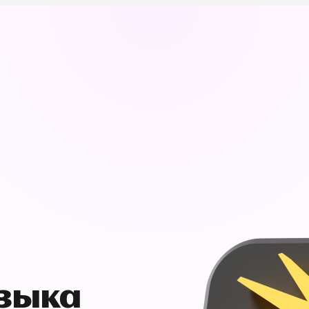
узыка