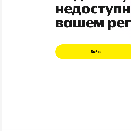
недоступн
вашем ре
Войти