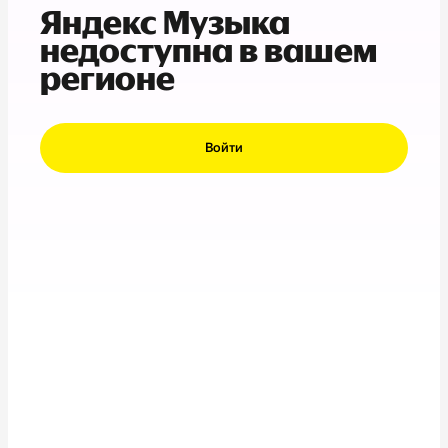
Яндекс Музыка
недоступна в вашем
регионе
Войти