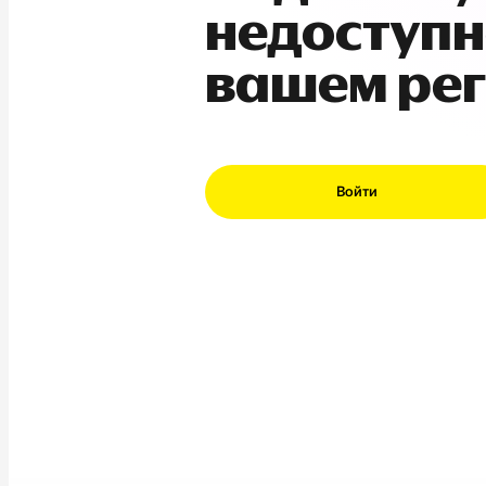
недоступн
вашем ре
Войти