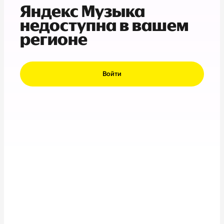
Яндекс Музыка
недоступна в вашем
регионе
Войти