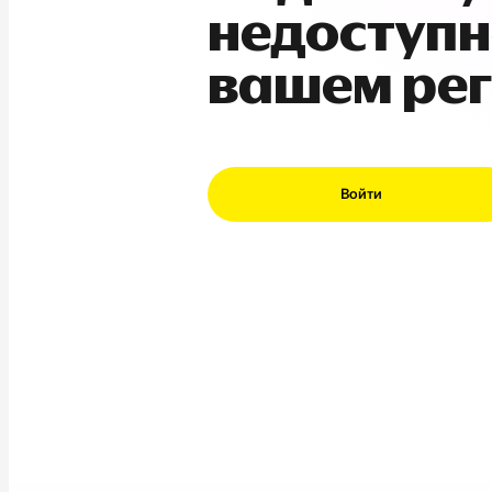
недоступн
вашем ре
Войти