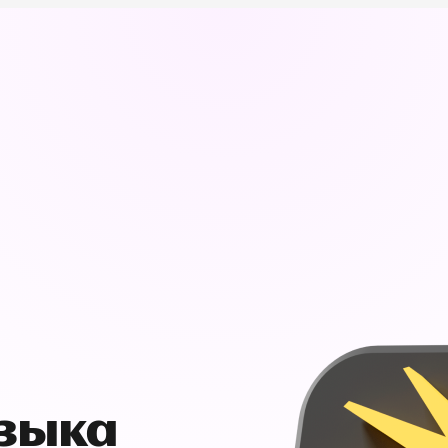
узыка