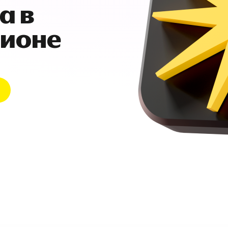
а в
гионе