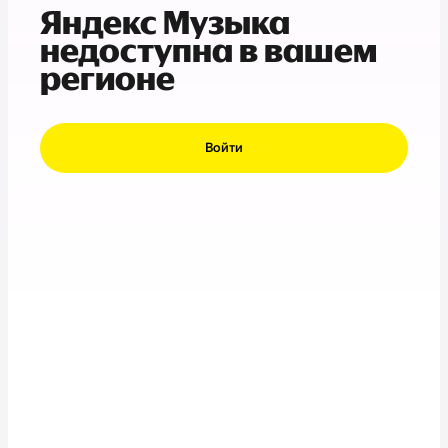
Яндекс Музыка
недоступна в вашем
регионе
Войти