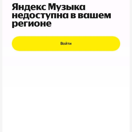
Яндекс Музыка
недоступна в вашем
регионе
Войти