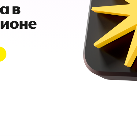
а в
гионе