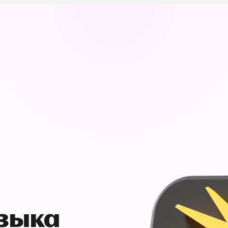
узыка