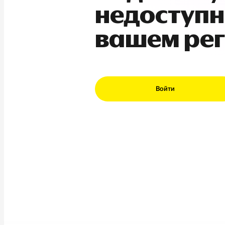
недоступн
вашем ре
Войти