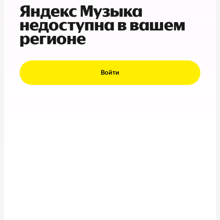
Яндекс Музыка
недоступна в вашем
регионе
Войти