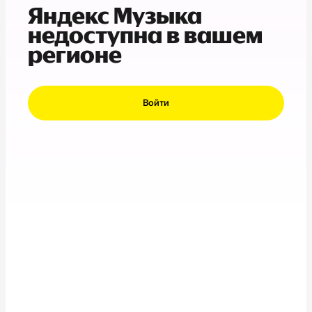
Яндекс Музыка
недоступна в вашем
регионе
Войти