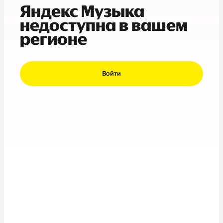
Яндекс Музыка
недоступна в вашем
регионе
Войти